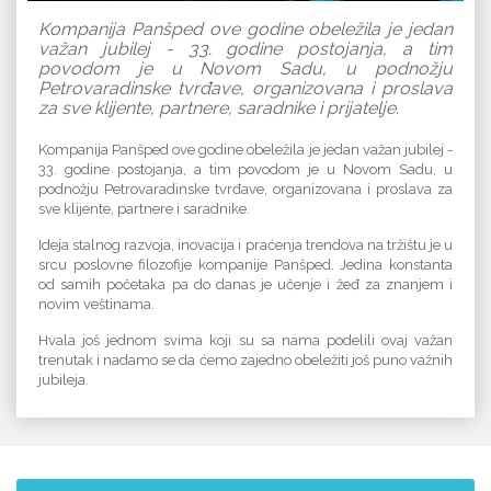
Kompanija Panšped ove godine obeležila je jedan
važan jubilej - 33. godine postojanja, a tim
povodom je u Novom Sadu, u podnožju
Petrovaradinske tvrđave, organizovana i proslava
za sve klijente, partnere, saradnike i prijatelje.
Kompanija Panšped ove godine obeležila je jedan važan jubilej -
33. godine postojanja, a tim povodom je u Novom Sadu, u
podnožju Petrovaradinske tvrđave, organizovana i proslava za
sve klijente, partnere i saradnike.
Ideja stalnog razvoja, inovacija i praćenja trendova na tržištu je u
srcu poslovne filozofije kompanije Panšped. Jedina konstanta
od samih početaka pa do danas je učenje i žeđ za znanjem i
novim veštinama.
Hvala još jednom svima koji su sa nama podelili ovaj važan
trenutak i nadamo se da ćemo zajedno obeležiti još puno važnih
jubileja.