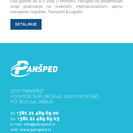
Ove godine od 4-7. juna u Minhenu, Panšped će prezentovati
svoje poslovanje na vodećem internacionalnom sajmu
transporta i logistike ,,Transport & Logistic’’.
DETALJNIJE
DOO "PANŠPED"
VOJVODE ŠUPLJIKCA 40, 21000 NOVI SAD,
P.O. BOX 241, SRBIJA
+381 21 489 69 00
tel:
+381 21 489 69 03
fax:
e-mail:
info@pansped.rs
web:
www.pansped.rs