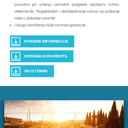
prisustvo pri vršenju carinskih pregleda (sanitarni, tržišni,
veterinarski, fitopatološki) i obezbeđivanje uslova za puštanje
robe u slobodan promet
Uslugu korišćenja naše carinske garancije
KORISNE INFORMACIJE
KORISNA DOKUMENTA
INCOTERMS