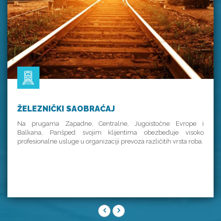
ŽELEZNIČKI SAOBRAĆAJ
Na prugama Zapadne, Centralne, Jugoistočne Evrope i
Balkana, Panšped svojim klijentima obezbeđuje visoko
profesionalne usluge u organizaciji prevoza različitih vrsta roba.